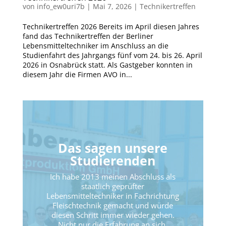
von
info_ew0uri7b
|
Mai 7, 2026
|
Technikertreffen
Technikertreffen 2026 Bereits im April diesen Jahres
fand das Technikertreffen der Berliner
Lebensmitteltechniker im Anschluss an die
Studienfahrt des Jahrgangs fünf vom 24. bis 26. April
2026 in Osnabrück statt. Als Gastgeber konnten in
diesem Jahr die Firmen AVO in...
Das sagen unsere
Studierenden
Ich habe 2013 meinen Abschluss als
staatlich geprüfter
Lebensmitteltechniker in Fachrichtung
Fleischtechnik gemacht und würde
diesen Schritt immer wieder gehen.
Nicht nur die Erfahrung an sich,