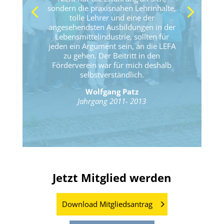
sondern die praxisnahen Lehrinhalte,
tolle Lehrer und eine der
angesehendsten Ausbildungen in der
Lebensmittelindustrie, sollten für
jeden ein Argument sein, an die LEFA
zu gehen. Der Beitritt in den
Förderverein war für mich deshalb
selbstverständlich.
Wolfgang Patz
Jahrgang 2011- 2013
Jetzt Mitglied werden
Download Mitgliedsantrag