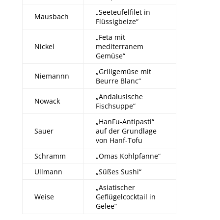
„Seeteufelfilet in
Mausbach
Flüssigbeize“
„Feta mit
Nickel
mediterranem
Gemüse“
„Grillgemüse mit
Niemannn
Beurre Blanc“
„Andalusische
Nowack
Fischsuppe“
„HanFu-Antipasti“
Sauer
auf der Grundlage
von Hanf-Tofu
Schramm
„Omas Kohlpfanne“
Ullmann
„Süßes Sushi“
„Asiatischer
Weise
Geflügelcocktail in
Gelee“