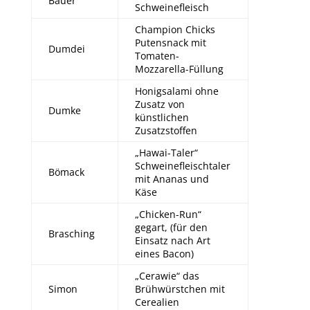
Bauer
Schweinefleisch
Champion Chicks
Putensnack mit
Dumdei
Tomaten-
Mozzarella-Füllung
Honigsalami ohne
Zusatz von
Dumke
künstlichen
Zusatzstoffen
„Hawai-Taler“
Schweinefleischtaler
Bömack
mit Ananas und
Käse
„Chicken-Run“
gegart, (für den
Brasching
Einsatz nach Art
eines Bacon)
„Cerawie“ das
Simon
Brühwürstchen mit
Cerealien