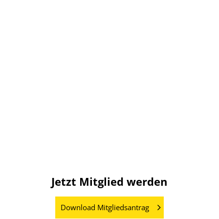
Lebensmitteltechniker in Fachrichtung
Fleischtechnik gemacht und würde
diesen Schritt immer wieder gehen.
Nicht nur die Erfahrung an sich,
sondern die praxisnahen Lehrinhalte,
tolle Lehrer und eine der
angesehendsten Ausbildungen in der
Lebensmittelindustrie, sollten für
jeden ein Argument sein, an die LEFA
zu gehen. Der Beitritt in den
Förderverein war für mich deshalb
selbstverständlich.
Wolfgang Patz
Jahrgang 2011- 2013
Jetzt Mitglied werden
Download Mitgliedsantrag