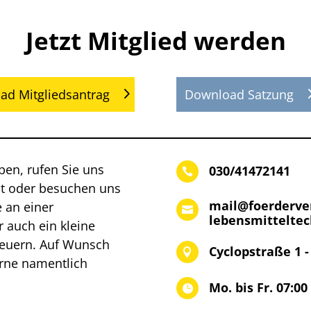
Jetzt Mitglied werden
ad Mitgliedsantrag
Download Satzung
aben, rufen Sie uns
030/41472141

ht oder besuchen uns
mail@foerderver
 an einer

lebensmitteltec
r auch ein kleine
teuern. Auf Wunsch
Cyclopstraße 1 -

erne namentlich
Mo. bis Fr. 07:00
