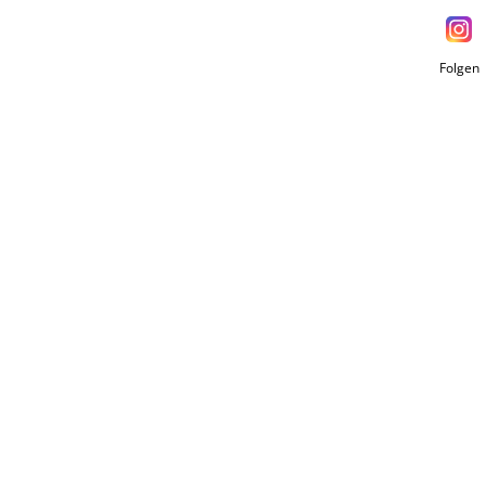
en
Folgen
hniker in Fachrichtung
icht nur die Erfahrung
 der angesehendsten
nt sein, an die LEFA zu
stverständlich.