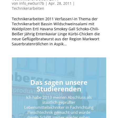
von
info_ew0uri7b
|
Apr. 28, 2011
|
Technikerarbeiten
Technikerarbeiten 2011 Verfasser/-in Thema der
Technikerarbeit Bassin Wildschweinsalami mit
Waldpilzen Ertl Havana Smokey Gall Schoko-Chili-
Beißer Jährig Entenkaviar Linge Kürbi-Chicken die
neue Geflügelbratwurst aus der Region Markwort
Sauerbratenröllchen in Aspik...
Das sagen unsere
Studierenden
Ich habe 2013 meinen Abschluss als
staatlich geprüfter
Lebensmitteltechniker in Fachrichtung
Fleischtechnik gemacht und würde
diesen Schritt immer wieder gehen.