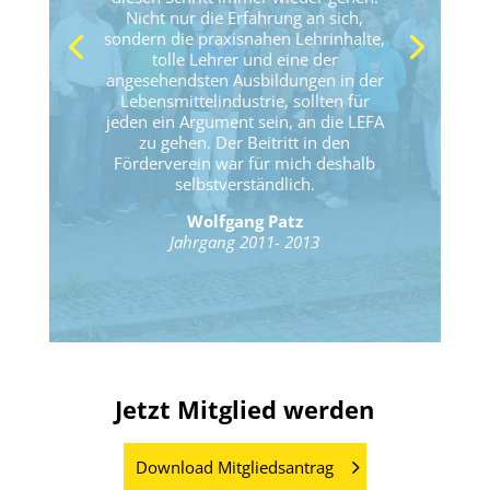
Nicht nur die Erfahrung an sich,
sondern die praxisnahen Lehrinhalte,
tolle Lehrer und eine der
angesehendsten Ausbildungen in der
Lebensmittelindustrie, sollten für
jeden ein Argument sein, an die LEFA
zu gehen. Der Beitritt in den
Förderverein war für mich deshalb
selbstverständlich.
Wolfgang Patz
Jahrgang 2011- 2013
Jetzt Mitglied werden
Download Mitgliedsantrag