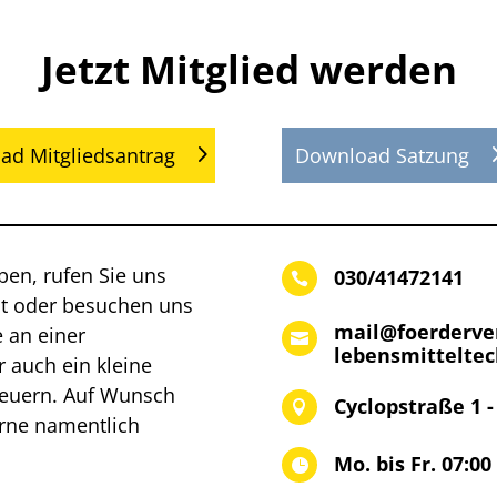
Jetzt Mitglied werden
ad Mitgliedsantrag
Download Satzung
aben, rufen Sie uns
030/41472141

ht oder besuchen uns
mail@foerderver
 an einer

lebensmitteltec
r auch ein kleine
teuern. Auf Wunsch
Cyclopstraße 1 -

erne namentlich
Mo. bis Fr. 07:00
