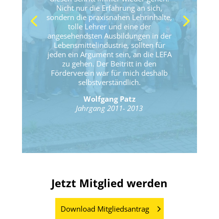
Nicht nur die Erfahrung an sich,
sondern die praxisnahen Lehrinhalte,
tolle Lehrer und eine der
angesehendsten Ausbildungen in der
Lebensmittelindustrie, sollten für
jeden ein Argument sein, an die LEFA
zu gehen. Der Beitritt in den
Förderverein war für mich deshalb
selbstverständlich.
Wolfgang Patz
Jahrgang 2011- 2013
Jetzt Mitglied werden
Download Mitgliedsantrag