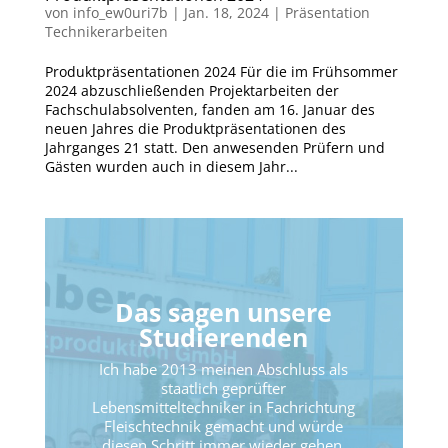
von
info_ew0uri7b
|
Jan. 18, 2024
|
Präsentation
Technikerarbeiten
Produktpräsentationen 2024 Für die im Frühsommer
2024 abzuschließenden Projektarbeiten der
Fachschulabsolventen, fanden am 16. Januar des
neuen Jahres die Produktpräsentationen des
Jahrganges 21 statt. Den anwesenden Prüfern und
Gästen wurden auch in diesem Jahr...
Das sagen unsere
Studierenden
Ich habe 2013 meinen Abschluss als
staatlich geprüfter
Lebensmitteltechniker in Fachrichtung
Fleischtechnik gemacht und würde
diesen Schritt immer wieder gehen.