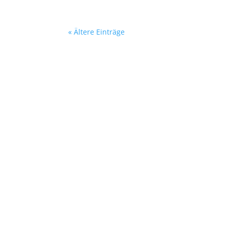
« Ältere Einträge
Ich habe 2013 mein
Fleischtechnik gem
an sich, sonder
Ausbildungen in der
gehen. Der 