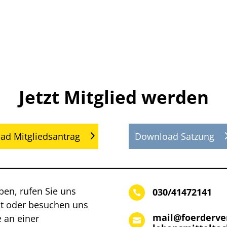
Jetzt Mitglied werden
ad Mitgliedsantrag
Download Satzung
aben, rufen Sie uns
030/41472141

ht oder besuchen uns
mail@foerderver
 an einer
