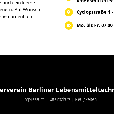
lebensmitteltec
r auch ein kleine
teuern. Auf Wunsch
Cyclopstraße 1 -

erne namentlich
Mo. bis Fr. 07:00

erverein Berliner Lebensmitteltech
Impressum
|
Datenschutz
|
Neuigkeiten