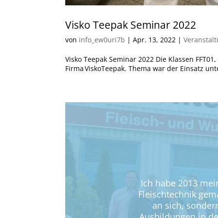
Visko Teepak Seminar 2022
von
info_ew0uri7b
|
Apr. 13, 2022
|
Veranstal
Visko Teepak Seminar 2022 Die Klassen FFT01,
Firma ViskoTeepak. Thema war der Einsatz unt
Ich habe 2013 mein
Fleischtechnik gem
an sich, sonder
Ausbildungen in der