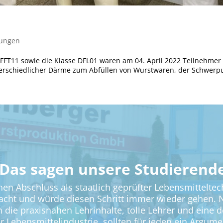
tungen
 FFT11 sowie die Klasse DFL01 waren am 04. April 2022 Teilnehme
erschiedlicher Därme zum Abfüllen von Wurstwaren, der Schwerpu
Das sagen unsere Studierend
en Abschluss als staatlich geprüfter Lebensmitteltec
acht und würde diesen Schritt immer wieder gehen. N
n die praxisnahen Lehrinhalte, tolle Lehrer und eine
 Lebensmittelindustrie, sollten für jeden ein Argume