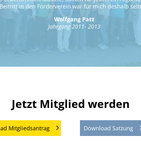
Beitritt in den Förderverein war für mich deshalb selb
Wolfgang Patz
Jahrgang 2011- 2013
Jetzt Mitglied werden
ad Mitgliedsantrag
Download Satzung