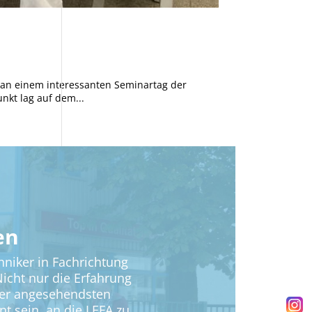
r an einem interessanten Seminartag der
nkt lag auf dem...
en
hniker in Fachrichtung
icht nur die Erfahrung
 der angesehendsten
nt sein, an die LEFA zu