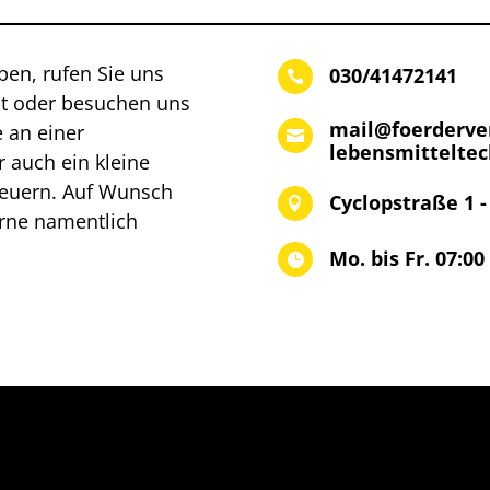
aben, rufen Sie uns
030/41472141

ht oder besuchen uns
mail@foerderver
 an einer

lebensmitteltec
r auch ein kleine
teuern. Auf Wunsch
Cyclopstraße 1 -

erne namentlich
Mo. bis Fr. 07:00
