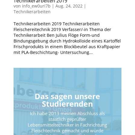
Technikerarbeiten 2019
von
info_ew0uri7b
|
Aug. 24, 2022
|
Technikerarbeiten
Technikerarbeiten 2019 Technikerarbeiten
Fleischereitechnik 2019 Verfasser/-in Thema der
Technikerarbeit Ben Julius Flöge Form-und
Bindungsgebung durch Hydrokolloide eines Kartoffel
Frischprodukts in einem Blockbeutel aus Kraftpapier
mit PLA-Beschichtung- Untersuchung...
Das sagen unsere
Studierenden
Ich habe 2013 meinen Abschluss als
staatlich geprüfter
Lebensmitteltechniker in Fachrichtung
Fleischtechnik gemacht und würde