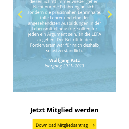
diesen Schritt immer wieder gehen.
Nicht nur die Erfahrung an sich,
sondern die praxisnahen Lehrinhalte,
tolle Lehrer und eine der
angesehendsten Ausbildungen in der
Lebensmittelindustrie, sollten für
jeden ein Argument sein, an die LEFA
zu gehen. Der Beitritt in den
Förderverein war für mich deshalb
selbstverständlich.
Wolfgang Patz
Jahrgang 2011- 2013
Jetzt Mitglied werden
Download Mitgliedsantrag